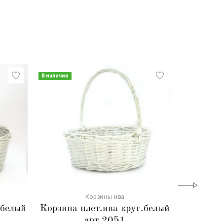
В наличии
В наличии
Корзины ива
 белый
Корзина плет.ива круг.белый
Корзи
арт.2051