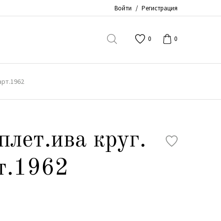
Войти
/
Регистрация
0
0
арт.1962
плет.ива круг.
т.1962