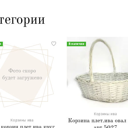
тегории
и
В наличии
Корзины ива
Корзины ива
Корзина плет.ива овал
 корзин плет.ива круг
арт.5027