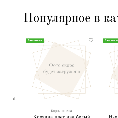
Популярное в ка
В наличии
В наличи
Корзины ива
Корзина плет.ива белый
Н-р