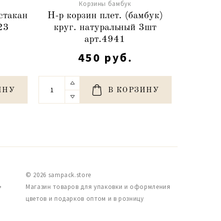
Корзины бамбук
стакан
Н-р корзин плет. (бамбук)
Корзина
23
круг. натуральный 3шт
б
арт.4941
450 руб.
ИНУ
В КОРЗИНУ
© 2026 sampack.store
,
Магазин товаров для упаковки и оформления
цветов и подарков оптом и в розницу