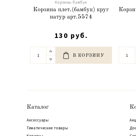
Корзины бамбук
Корзина плет.(бамбук) круг
Корзи
натур арт.5574
130 руб.
В КОРЗИНУ
Каталог
К
Аксессуары
Акц
Тематические товары
До
Корзины
Си