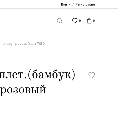
Войти
/
Регистрация
0
0
 прямоуг. розовый арт.7080
плет.(бамбук)
 розовый