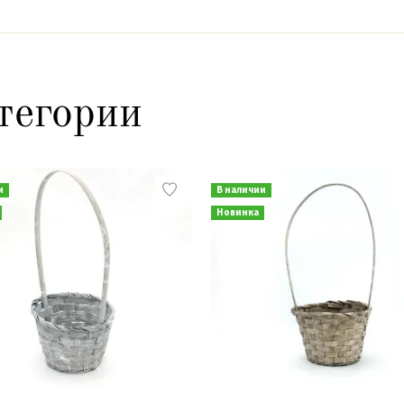
тегории
и
В наличии
Новинка