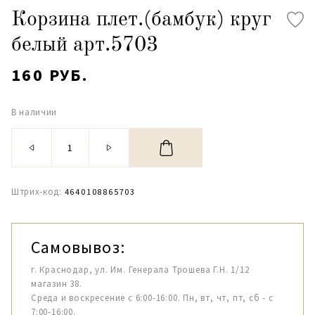
Корзина плет.(бамбук) круг
белый арт.5703
160 РУБ.
В наличии
Штрих-код:
4640108865703
Самовывоз:
г. Краснодар, ул. Им. Генерала Трошева Г.Н. 1/12
магазин 38.
Среда и воскресение с 6:00-16:00. Пн, вт, чт, пт, сб - с
7:00-16:00.