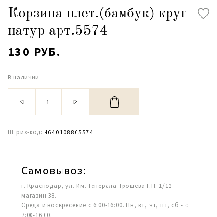
Корзина плет.(бамбук) круг
натур арт.5574
130 РУБ.
В наличии
Штрих-код:
4640108865574
Самовывоз:
г. Краснодар, ул. Им. Генерала Трошева Г.Н. 1/12
магазин 38.
Среда и воскресение с 6:00-16:00. Пн, вт, чт, пт, сб - с
7:00-16:00.