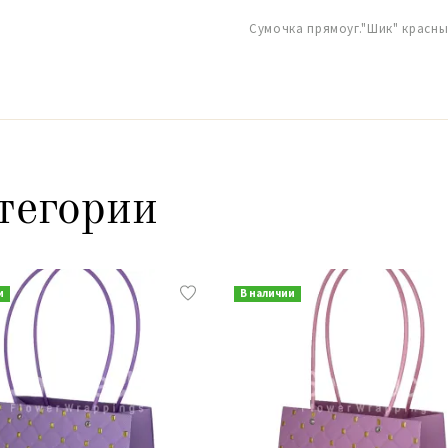
Сумочка прямоуг."Шик" красный 
тегории
и
В наличии