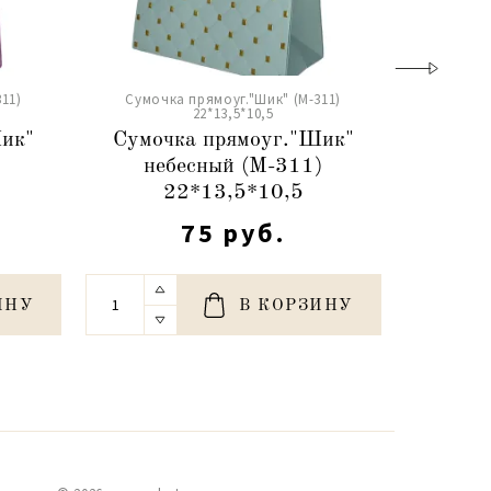
11)
Сумочка прямоуг."Шик" (М-311)
Сумочк
22*13,5*10,5
ик"
Сумочка прямоуг."Шик"
Сумоч
небесный (М-311)
пас
22*13,5*10,5
75 руб.
ИНУ
В КОРЗИНУ