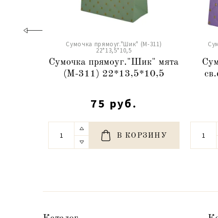
Сумочка прямоуг."Шик" (М-311)
Сум
22*13,5*10,5
Сумочка прямоуг."Шик" мята
Сум
(М-311) 22*13,5*10,5
св
75 руб.
В КОРЗИНУ