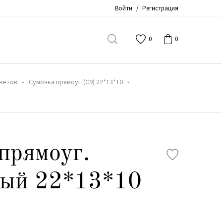
Войти
/
Регистрация
0
0
ветов
Сумочка прямоуг. (С9) 22*13*10
прямоуг.
вый 22*13*10