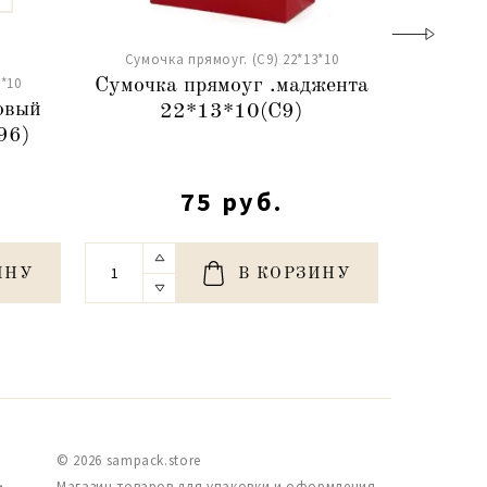
Сумочка прямоуг. (С9) 22*13*10
Сумочк
*10
Сумочка прямоуг .маджента
Сумоч
овый
22*13*10(С9)
красн
96)
75 руб.
ИНУ
В КОРЗИНУ
© 2026 sampack.store
,
Магазин товаров для упаковки и оформления