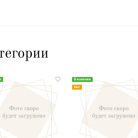
тегории
и
В наличии
Хит