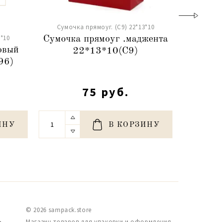
Сумочка прямоуг. (С9) 22*13*10
Сумочк
*10
Сумочка прямоуг .маджента
Сумоч
овый
22*13*10(С9)
красн
96)
75 руб.
ИНУ
В КОРЗИНУ
© 2026 sampack.store
,
Магазин товаров для упаковки и оформления