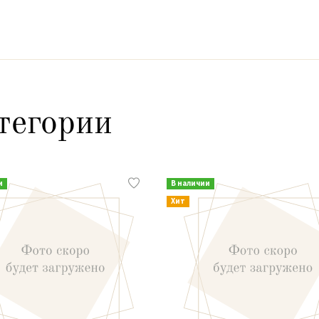
тегории
и
В наличии
Хит