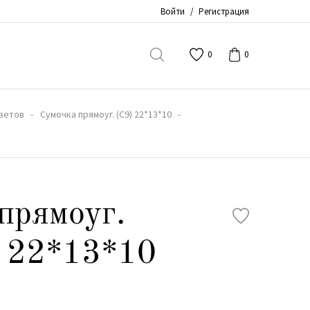
Войти
/
Регистрация
0
0
ветов
Сумочка прямоуг. (С9) 22*13*10
прямоуг.
й 22*13*10