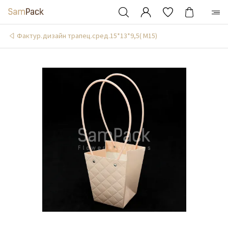
Фактур.дизайн трапец.сред.15*13*9,5( М15)