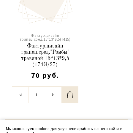
Фактур.дизайн
трапец.сред.15*13*9,5( М15)
Фактур.дизайн
трапец.сред."Ромбы"
травяной 15*13*9,5
(174G/27)
70 руб.
© 2020 - 2026 SamPack
Мы используем cookies для улучшения работы нашего сайта и