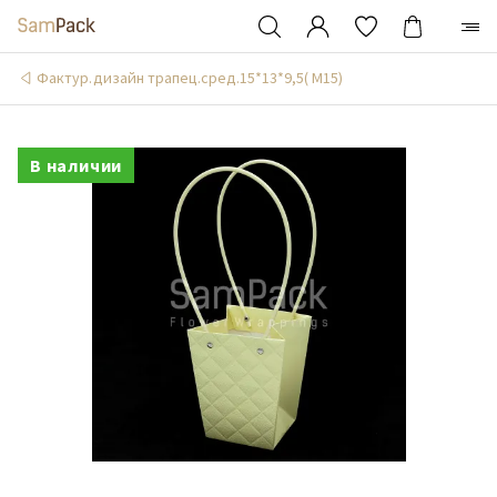
Фактур.дизайн трапец.сред.15*13*9,5( М15)
В наличии