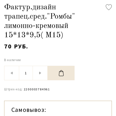
Фактур.дизайн
трапец.сред."Ромбы"
лимонно-кремовый
15*13*9,5( М15)
70 РУБ.
В наличии
Штрих-код:
2200003784961
Самовывоз: