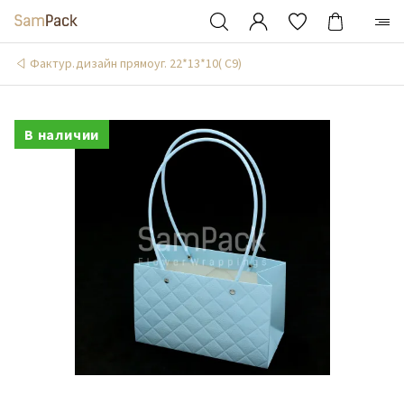
Фактур.дизайн прямоуг. 22*13*10( С9)
В наличии