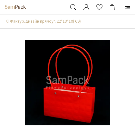
Фактур.дизайн прямоуг. 22*13*10( С9)