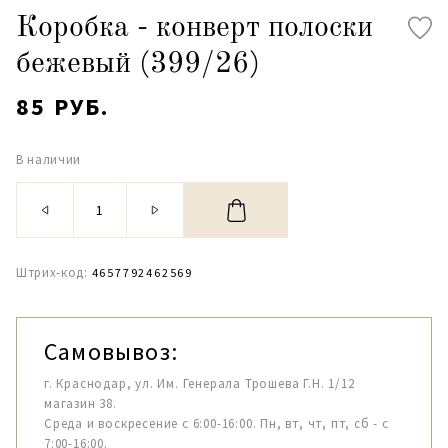
Коробка - конверт полоски
бежевый (399/26)
85 РУБ.
В наличии
Штрих-код:
4657792462569
Самовывоз:
г. Краснодар, ул. Им. Генерала Трошева Г.Н. 1/12
магазин 38.
Среда и воскресение с 6:00-16:00. Пн, вт, чт, пт, сб - с
7:00-16:00.