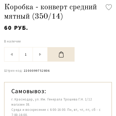
Коробка - конверт средний
мятный (350/14)
60 РУБ.
В наличии
Штрих-код:
2200099752806
Самовывоз:
г. Краснодар, ул. Им. Генерала Трошева Г.Н. 1/12
магазин 38.
Среда и воскресение с 6:00-16:00. Пн, вт, чт, пт, сб - с
7:00-16:00.