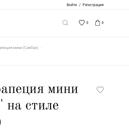
Войти
/
Регистрация
0
0
апеция мини (СамПак)
апеция мини
 на стиле
)