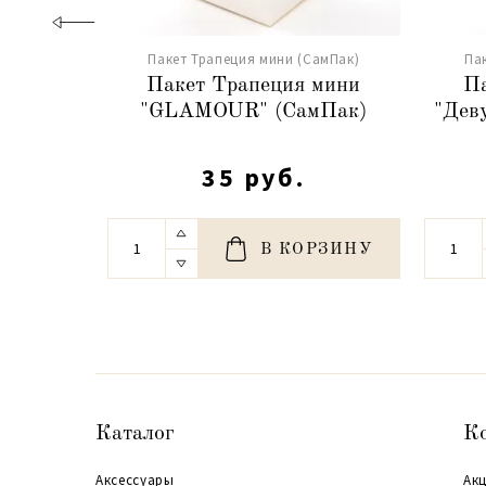
Пакет Трапеция мини (СамПак)
Па
Пакет Трапеция мини
Па
"GLAMOUR" (СамПак)
"Дев
35 руб.
В КОРЗИНУ
Каталог
К
Аксессуары
Акц