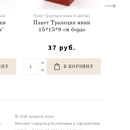
ак)
Пакет Трапеция мини (СамПак)
Пакет
ни
Пакет Трапеция мини
Паке
и"
15*15*9 см бордо
"Ром
37 руб.
ИНУ
В КОРЗИНУ
© 2026 sampack.store
,
Магазин товаров для упаковки и оформления