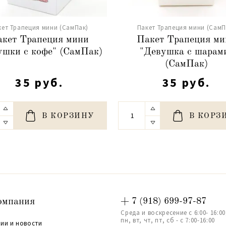
кет Трапеция мини (СамПак)
Пакет Трапеция мини (СамП
кет Трапеция мини
Пакет Трапеция ми
ушки с кофе" (СамПак)
"Девушка с шарам
(СамПак)
35 руб.
35 руб.
В КОРЗИНУ
В КОРЗ
омпания
+ 7 (918) 699-97-87
Среда и воскресение с 6:00- 16:00
пн, вт, чт, пт, сб - с 7:00-16:00
ии и новости