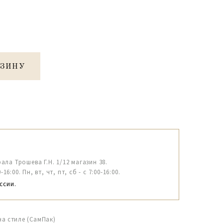
РЗИНУ
рала Трошева Г.Н. 1/12 магазин 38.
6:00. Пн, вт, чт, пт, сб - с 7:00-16:00.
ссии.
на стиле (СамПак)