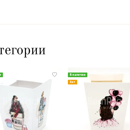
тегории
и
В наличии
Хит