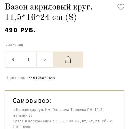
Вазон акриловый круг.
11,5*16*24 cm (S)
490 РУБ.
В наличии
Штрих-код:
4640108879649
Самовывоз:
г. Краснодар, ул. Им. Генерала Трошева Г.Н. 1/12
магазин 38.
Среда и воскресение с 6:00-16:00. Пн, вт, чт, пт, сб - с
7:00-16:00.