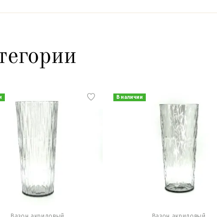
тегории
и
В наличии
Вазон акриловый
Вазон акриловый