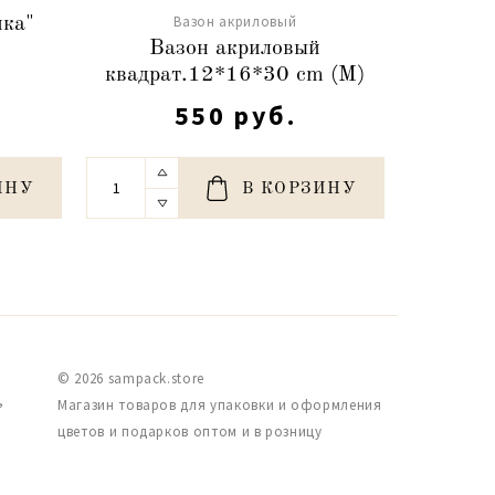
Вазон акриловый
ика"
Вазон акриловый
Вазо
квадрат.12*16*30 cm (M)
13
550 руб.
ИНУ
В КОРЗИНУ
© 2026 sampack.store
,
Магазин товаров для упаковки и оформления
цветов и подарков оптом и в розницу