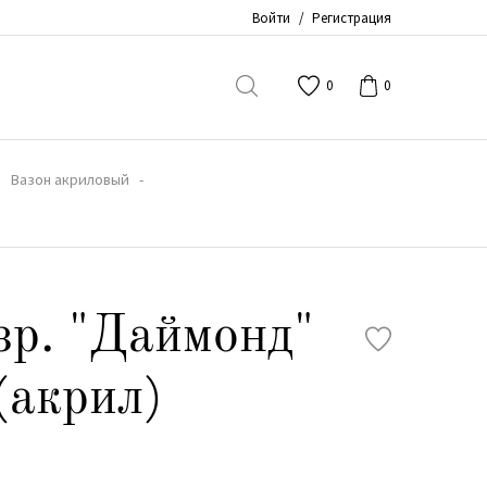
Войти
/
Регистрация
0
0
Вазон акриловый
зр. "Даймонд"
(акрил)