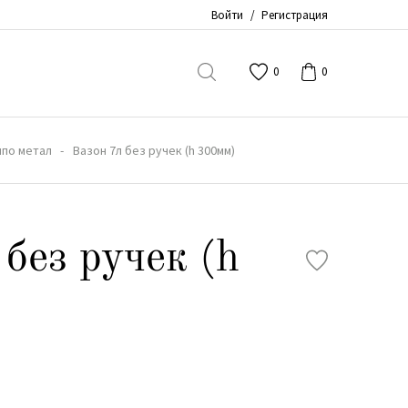
Войти
/
Регистрация
0
0
по метал
Вазон 7л без ручек (h 300мм)
без ручек (h