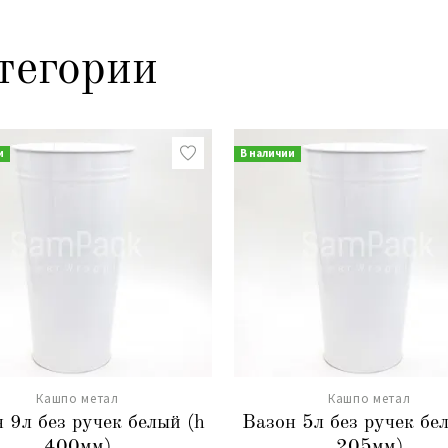
тегории
и
В наличии
Кашпо метал
Кашпо метал
 9л без ручек белый (h
Вазон 5л без ручек бе
400мм)
205мм)