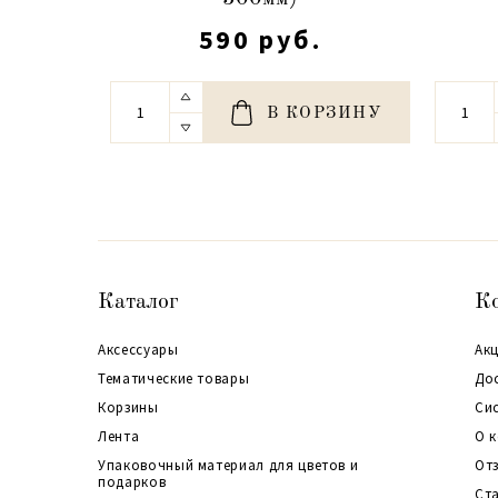
590 руб.
В КОРЗИНУ
Каталог
К
Аксессуары
Акц
Тематические товары
До
Корзины
Си
Лента
О 
Упаковочный материал для цветов и
От
подарков
Ст