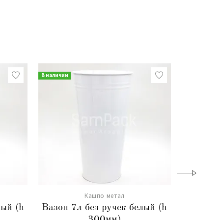
В наличии
В наличии
Кашпо метал
лый (h
Вазон 7л без ручек белый (h
Вазон из
300мм)
р