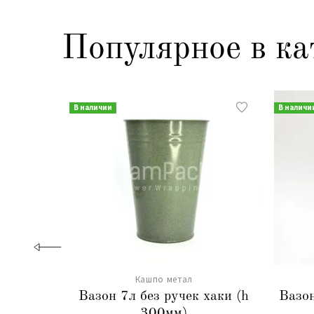
Популярное в ка
В наличии
В наличи
Кашпо метал
Вазон 7л без ручек хаки (h
Вазон
300мм)