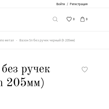
Войти
/
Регистрация
0
0
по метал
Вазон 5л без ручек черный (h 205мм)
 без ручек
h 205мм)