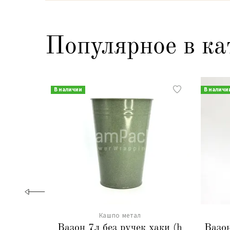
Популярное в ка
В наличии
В наличи
Кашпо метал
Вазон 7л без ручек хаки (h
Вазон