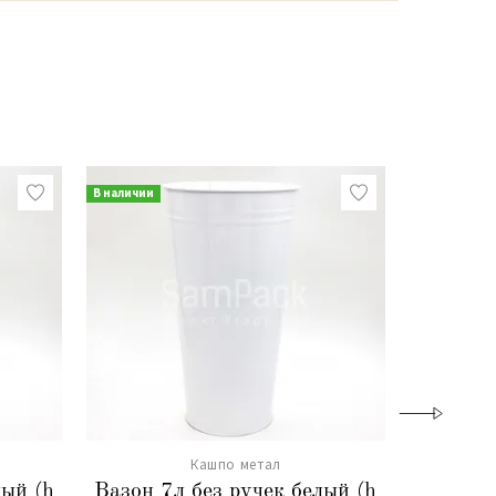
В наличии
В наличии
Кашпо метал
лый (h
Вазон 7л без ручек белый (h
Вазон из