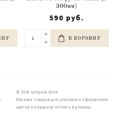
300мм)
р
590 руб.
ИНУ
В КОРЗИНУ
© 2026 sampack.store
,
Магазин товаров для упаковки и оформления
цветов и подарков оптом и в розницу