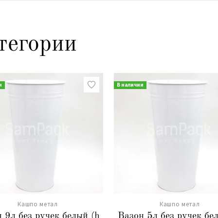
тегории
и
В наличии
Кашпо метал
Кашпо метал
 9л без ручек белый (h
Вазон 5л без ручек бе