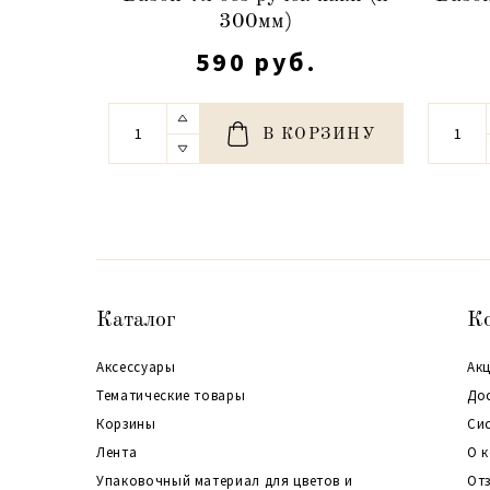
300мм)
590 руб.
В КОРЗИНУ
Каталог
К
Аксессуары
Акц
Тематические товары
До
Корзины
Си
Лента
О 
Упаковочный материал для цветов и
От