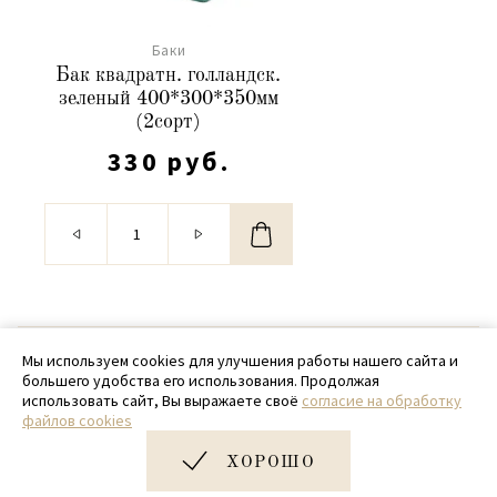
Баки
Бак квадратн. голландск.
зеленый 400*300*350мм
(2сорт)
330 руб.
© 2020 - 2026 SamPack
Мы используем cookies для улучшения работы нашего сайта и
большего удобства его использования. Продолжая
+ 7 (918) 699-97-87
использовать сайт, Вы выражаете своё
согласие на обработку
файлов cookies
zakaz@sampack.store
ХОРОШО
Дизайн и разработка сайта
Very Good