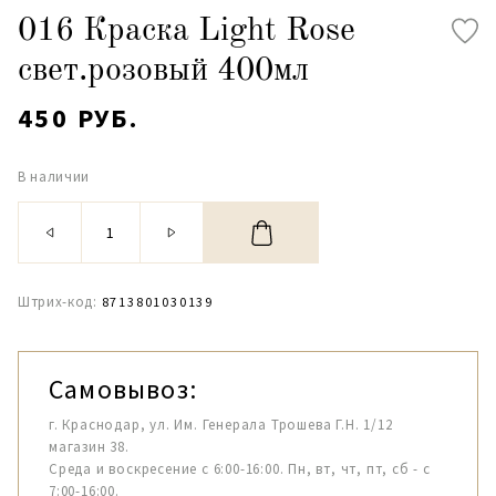
016 Краска Light Rose
свет.розовый 400мл
450 РУБ.
В наличии
Штрих-код:
8713801030139
Самовывоз:
г. Краснодар, ул. Им. Генерала Трошева Г.Н. 1/12
магазин 38.
Среда и воскресение с 6:00-16:00. Пн, вт, чт, пт, сб - с
7:00-16:00.