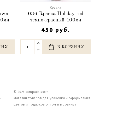
Краска
rown
036 Краска Holiday red
033 К
00мл
темно-красный 400мл
450 руб.
ИНУ
В КОРЗИНУ
© 2026 sampack.store
,
Магазин товаров для упаковки и оформления
цветов и подарков оптом и в розницу