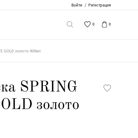
Войти
/
Регистрация
0
0
TE GOLD золото 400мл
ска SPRING
OLD золото