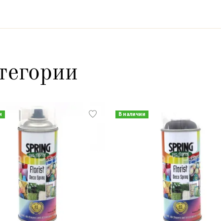
тегории
и
В наличии