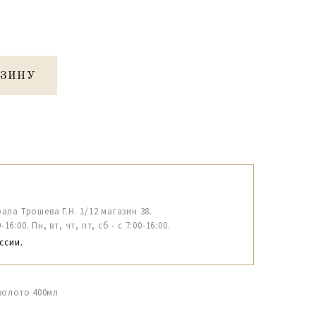
РЗИНУ
рала Трошева Г.Н. 1/12 магазин 38.
6:00. Пн, вт, чт, пт, сб - с 7:00-16:00.
ссии.
 золото 400мл