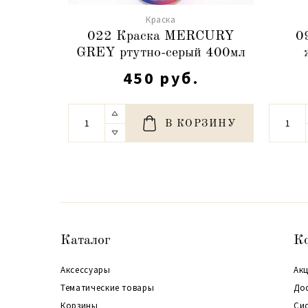
Краска
022 Краска MERCURY
0
GREY ртутно-серый 400мл
450 руб.
В КОРЗИНУ
Каталог
К
Аксессуары
Акц
Тематические товары
До
Корзины
Си