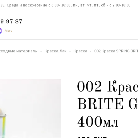
. Среда и воскресение с 6:00- 16:00, пн, вт, чт, пт, сб - с 7:00-16:00
9 97 87
Max
сходные материалы
Краска.Лак
Краска
002 Краска SPRING BRI
002 Кра
BRITE G
400мл