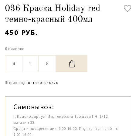
036 Краска Holiday red
темно-красный 400мл
450 РУБ.
В наличии
Штрих-код:
8713801030320
Самовывоз:
г. Краснодар, ул. Им. Генерала Трошева Г.Н. 1/12
магазин 38.
Среда и воскресение с 6:00-16:00. Пн, вт, чт, пт, сб - с
7:00-16:00.