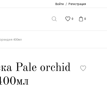
Войти
/
Регистрация
0
0
d орхидея 400мл
ка Pale orchid
400мл