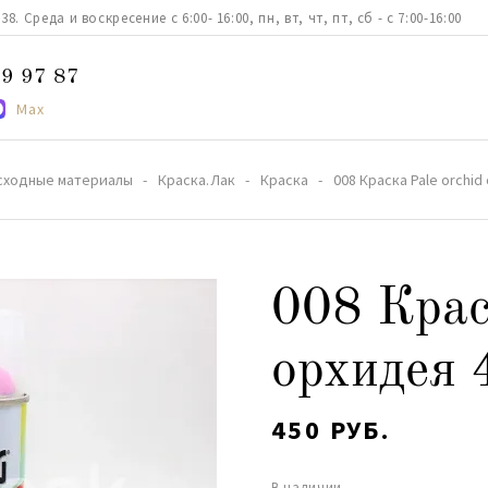
. Среда и воскресение с 6:00- 16:00, пн, вт, чт, пт, сб - с 7:00-16:00
9 97 87
Max
сходные материалы
Краска.Лак
Краска
008 Краска Pale orchi
008 Крас
орхидея 
450 РУБ.
В наличии