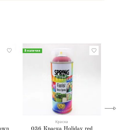
В наличии
В наличии
Краска
rown
036 Краска Holiday red
033 К