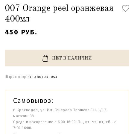
007 Orange peel оранжевая
400мл
450 РУБ.
НЕТ В НАЛИЧИИ
Штрих-код:
8713801030054
Самовывоз:
г. Краснодар, ул. Им. Генерала Трошева Г.Н. 1/12
магазин 38.
Среда и воскресение с 6:00-16:00. Пн, вт, чт, пт, сб - с
7:00-16:00.