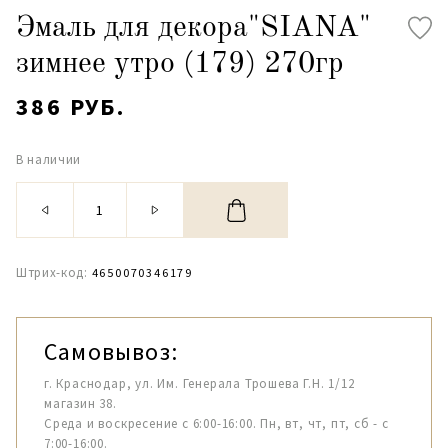
Эмаль для декора"SIANA"
зимнее утро (179) 270гр
386 РУБ.
В наличии
Штрих-код:
4650070346179
Самовывоз:
г. Краснодар, ул. Им. Генерала Трошева Г.Н. 1/12
магазин 38.
Среда и воскресение с 6:00-16:00. Пн, вт, чт, пт, сб - с
7:00-16:00.