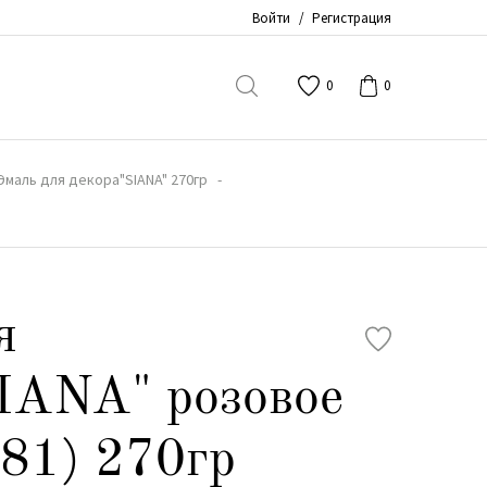
Войти
/
Регистрация
0
0
Эмаль для декора"SIANA" 270гр
я
IANA" розовое
881) 270гр