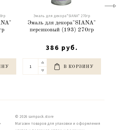
0гр
Эмаль для декора"SIANA" 270гр
Эмаль 
ANA"
Эмаль для декора"SIANA"
Эмаль
гр
персиковый (193) 270гр
жемчу
386 руб.
ИНУ
В КОРЗИНУ
© 2026 sampack.store
,
Магазин товаров для упаковки и оформления