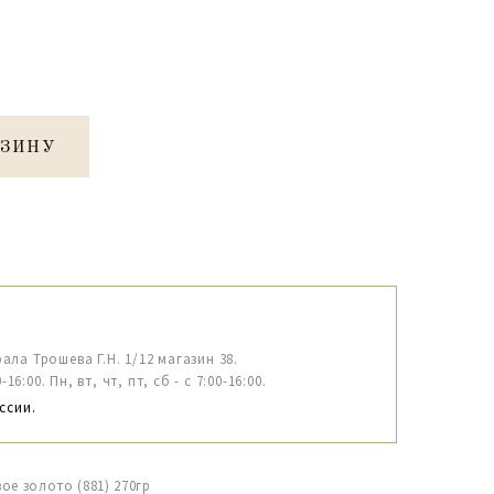
РЗИНУ
рала Трошева Г.Н. 1/12 магазин 38.
6:00. Пн, вт, чт, пт, сб - с 7:00-16:00.
ссии.
ое золото (881) 270гр