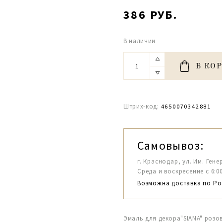
386 РУБ.
В наличии
В КО
Штрих-код:
4650070342881
Самовывоз:
г. Краснодар, ул. Им. Гене
Среда и воскресение с 6:00-1
Возможна доставка по Ро
Эмаль для декора"SIANA" розов