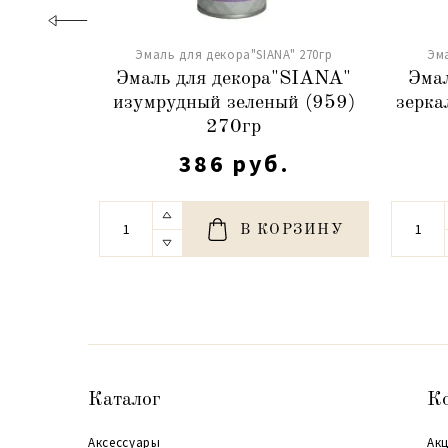
Эмаль для декора"SIANA" 270гр
Эма
Эмаль для декора"SIANA"
Эма
изумрудный зеленый (959)
зерка
270гр
386 руб.
В КОРЗИНУ
Каталог
К
Аксессуары
Акц