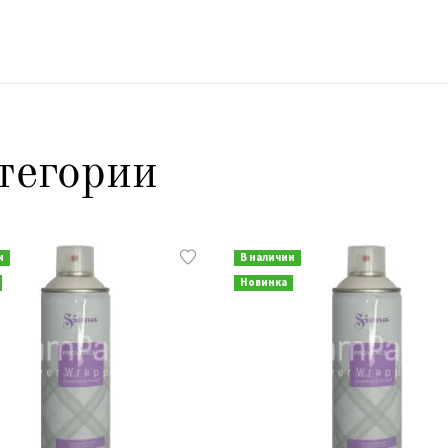
тегории
и
В наличии
Новинка