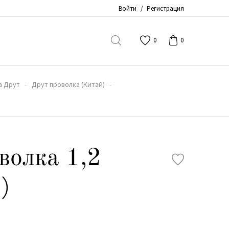
Войти
/
Регистрация
0
0
а Друт
Друт проволка (Китай)
волка 1,2
)