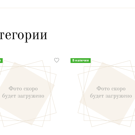
тегории
и
В наличии