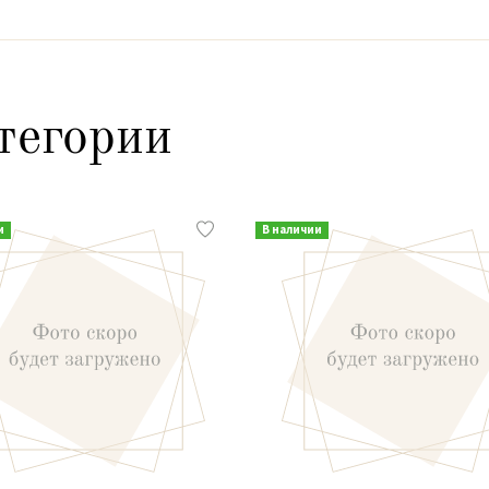
тегории
и
В наличии