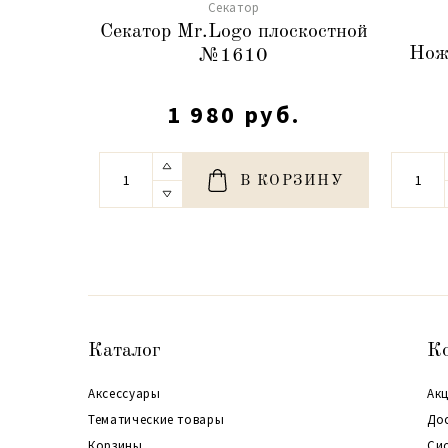
Cекатор
Секатор Mr.Logo плоскостной
Нож
№1610
1 980 руб.
В КОРЗИНУ
Каталог
К
Аксессуары
Акц
Тематические товары
До
Корзины
Си