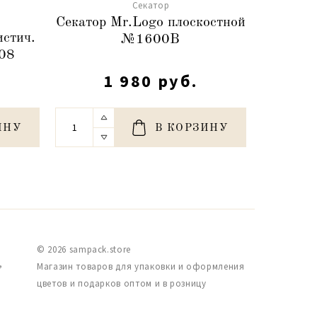
Cекатор
Секатор Mr.Logo плоскостной
Сека
стич.
№1600В
ж
008
1 980 руб.
ИНУ
В КОРЗИНУ
© 2026 sampack.store
,
Магазин товаров для упаковки и оформления
цветов и подарков оптом и в розницу