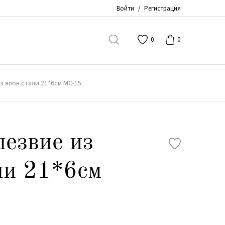
Войти
/
Регистрация
0
0
з япон.стали 21*6см МС-15
лезвие из
ли 21*6см