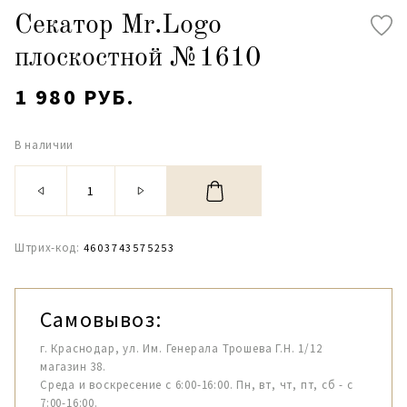
Секатор Mr.Logo
плоскостной №1610
1 980 РУБ.
В наличии
Штрих-код:
4603743575253
Самовывоз:
г. Краснодар, ул. Им. Генерала Трошева Г.Н. 1/12
магазин 38.
Среда и воскресение с 6:00-16:00. Пн, вт, чт, пт, сб - с
7:00-16:00.