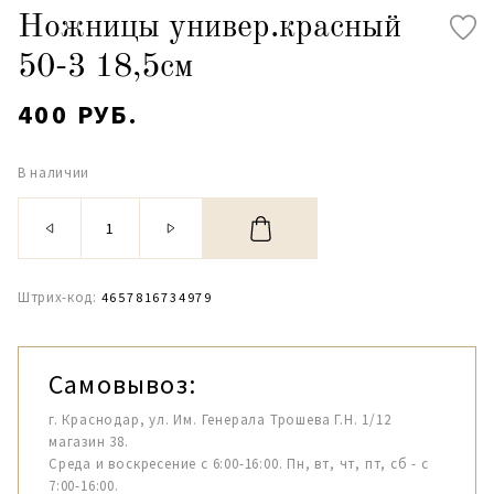
Ножницы универ.красный
50-3 18,5см
400 РУБ.
В наличии
Штрих-код:
4657816734979
Самовывоз:
г. Краснодар, ул. Им. Генерала Трошева Г.Н. 1/12
магазин 38.
Среда и воскресение с 6:00-16:00. Пн, вт, чт, пт, сб - с
7:00-16:00.