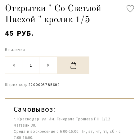
Открытки " Со Светлой
Пасхой " кролик 1/5
45 РУБ.
В наличии
Штрих-код:
2200003785609
Самовывоз:
г. Краснодар, ул. Им. Генерала Трошева Г.Н. 1/12
магазин 38.
Среда и воскресение с 6:00-16:00. Пн, вт, чт, пт, сб - с
7:00-16:00.