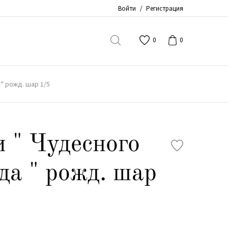
Войти
/
Регистрация
0
0
" рожд. шар 1/5
 " Чудесного
да " рожд. шар