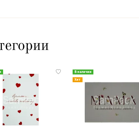
тегории
и
В наличии
Хит