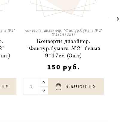
мага №2"
Конверты дизайнер. "Фактур.бумага №2"
Конверты д
9*17см (3шт)
р.
Конверты дизайнер.
Кон
2"
"Фактур.бумага №2" белый
"Фактур
3шт)
9*17см (3шт)
голу
150 руб.
ИНУ
В КОРЗИНУ