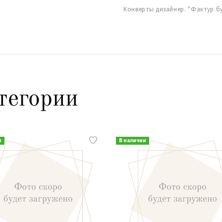
Конверты дизайнер. "Фактур.бу
тегории
и
В наличии