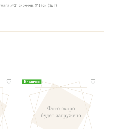
мага №2" сиренев. 9*17см (3шт)
В наличии
В наличии