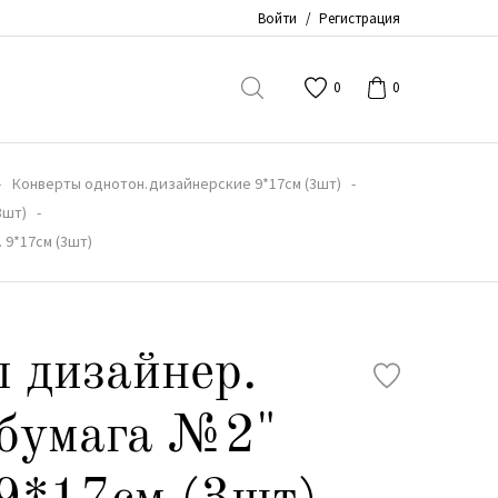
Войти
/
Регистрация
0
0
Конверты однотон.дизайнерские 9*17см (3шт)
3шт)
 9*17см (3шт)
 дизайнер.
.бумага №2"