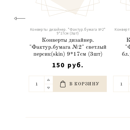
Конверты дизайнер. "Фактур.бумага №2"
Конверт
9*17см (3шт)
Конверты дизайнер.
К
"Фактур.бумага №2" светлый
"
персик(skin) 9*17см (3шт)
бл
150 руб.
В КОРЗИНУ