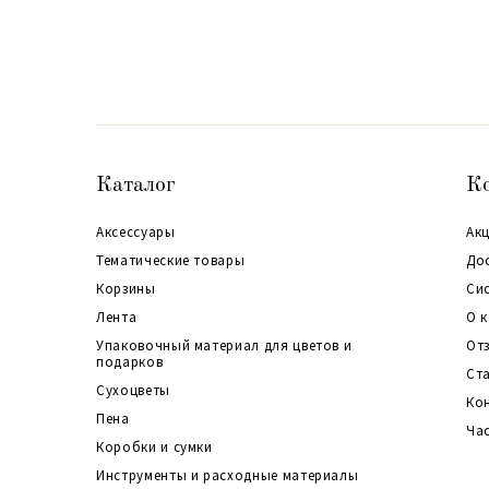
Каталог
К
Аксессуары
Акц
Тематические товары
До
Корзины
Си
Лента
О 
Упаковочный материал для цветов и
От
подарков
Ст
Сухоцветы
Ко
Пена
Ча
Коробки и сумки
Инструменты и расходные материалы