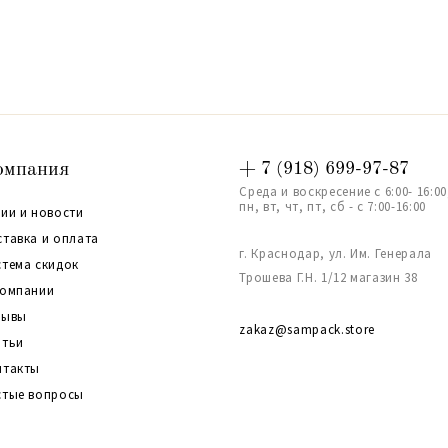
омпания
+ 7 (918) 699-97-87
Среда и воскресение с 6:00- 16:00
пн, вт, чт, пт, сб - с 7:00-16:00
ии и новости
ставка и оплата
г. Краснодар, ул. Им. Генерала
стема скидок
Трошева Г.Н. 1/12 магазин 38
компании
зывы
zakaz@sampack.store
атьи
нтакты
стые вопросы