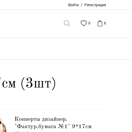
Войти
/
Регистрация
0
0
7см (3шт)
Конверты дизайнер.
"Фактур.бумага №1" 9*17см