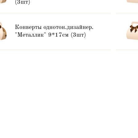
(3шт)
Конверты однотон.дизайнер.
"Металлик" 9*17см (3шт)