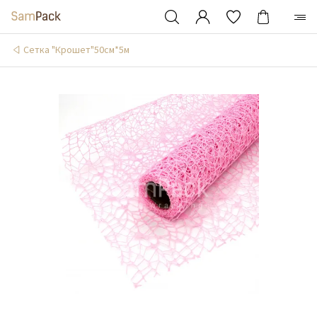
Сетка "Крошет"50см*5м