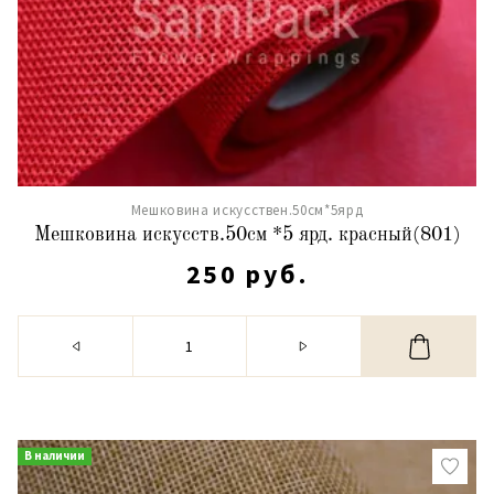
Мешковина искусствен.50см*5ярд
Мешковина искусств.50см *5 ярд. красный(801)
250 руб.
В наличии