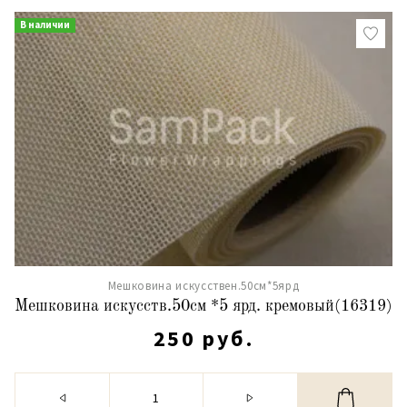
В наличии
Мешковина искусствен.50см*5ярд
Мешковина искусств.50см *5 ярд. кремовый(16319)
250 руб.