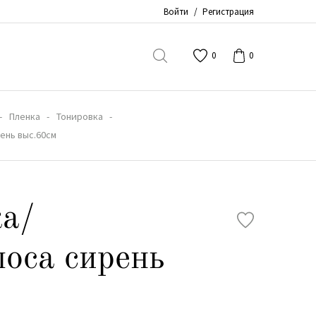
Войти
/
Регистрация
0
0
Пленка
Тонировка
ень выс.60см
ка/
лоса сирень