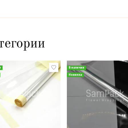
тегории
и
В наличии
Новинка