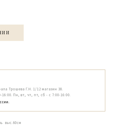
ЧИИ
рала Трошева Г.Н. 1/12 магазин 38.
6:00. Пн, вт, чт, пт, сб - с 7:00-16:00.
ссии.
нь выс.60см