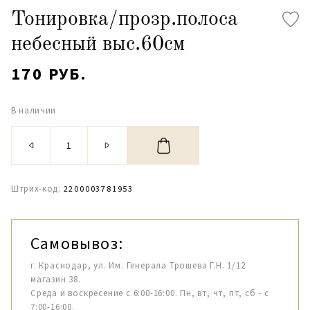
Тонировка/прозр.полоса
небесный выс.60см
170 РУБ.
В наличии
Штрих-код:
2200003781953
Самовывоз:
г. Краснодар, ул. Им. Генерала Трошева Г.Н. 1/12
магазин 38.
Среда и воскресение с 6:00-16:00. Пн, вт, чт, пт, сб - с
7:00-16:00.