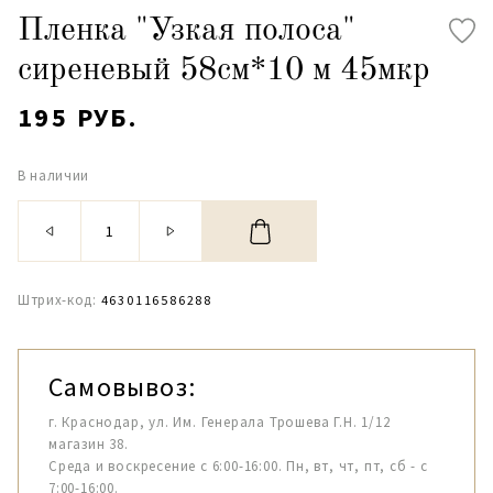
Пленка "Узкая полоса"
сиреневый 58см*10 м 45мкр
195 РУБ.
В наличии
Штрих-код:
4630116586288
Самовывоз:
г. Краснодар, ул. Им. Генерала Трошева Г.Н. 1/12
магазин 38.
Среда и воскресение с 6:00-16:00. Пн, вт, чт, пт, сб - с
7:00-16:00.