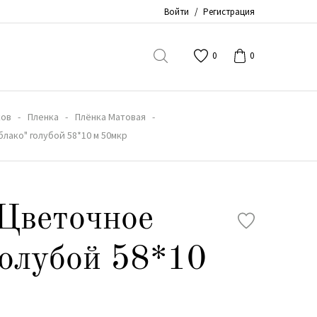
Войти
/
Регистрация
0
0
ков
Пленка
Плёнка Матовая
лако" голубой 58*10 м 50мкр
Цветочное
голубой 58*10