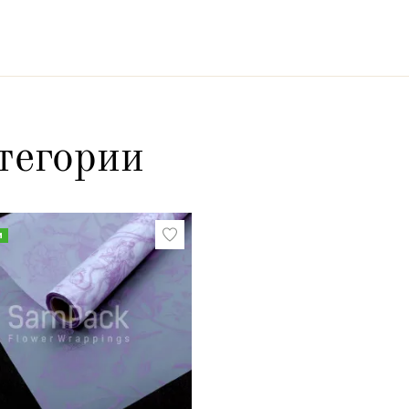
тегории
и