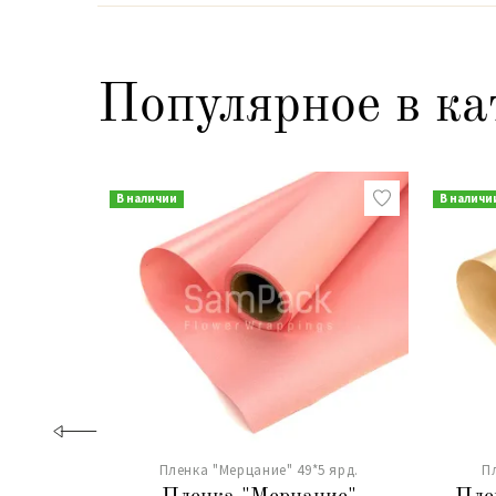
Популярное в ка
В наличии
В наличи
Пленка "Мерцание" 49*5 ярд.
П