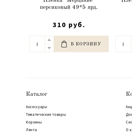
Пленка "Мерцание"
Пле
персиковый 49*5 ярд.
310 руб.
В КОРЗИНУ
Каталог
К
Аксессуары
Акц
Тематические товары
До
Корзины
Си
Лента
О 