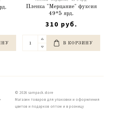
"
Пле
Пленка "Мерцание" фуксия
рд.
изум
49*5 ярд.
310 руб.
ИНУ
В КОРЗИНУ
© 2026 sampack.store
,
Магазин товаров для упаковки и оформления
цветов и подарков оптом и в розницу