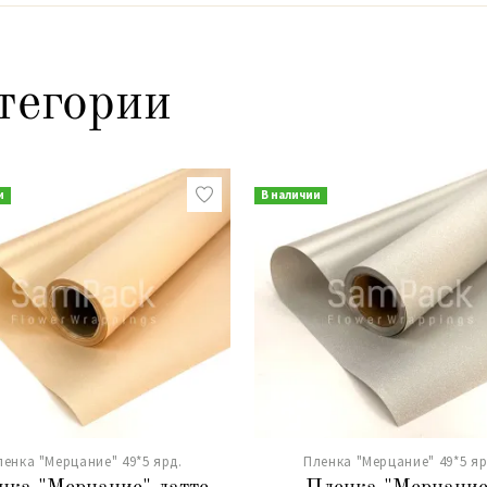
тегории
и
В наличии
ленка "Мерцание" 49*5 ярд.
Пленка "Мерцание" 49*5 яр