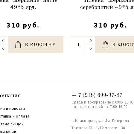
нка "Мерцание" латте
Пленка "Мерцание
49*5 ярд.
серебристый 49*5 я
310 руб.
310 руб.
В КОРЗИНУ
В КОРЗ
омпания
+ 7 (918) 699-97-87
Среда и воскресение с 6:00- 16:00
пн, вт, чт, пт, сб - с 7:00-16:00
ии и новости
ставка и оплата
г. Краснодар, ул. Им. Генерала
стема скидок
Трошева Г.Н. 1/12 магазин 38
компании