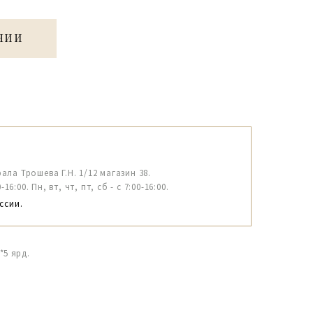
ЧИИ
рала Трошева Г.Н. 1/12 магазин 38.
6:00. Пн, вт, чт, пт, сб - с 7:00-16:00.
ссии.
*5 ярд.