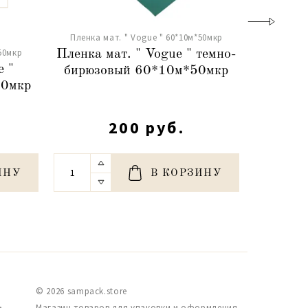
Пленка мат. " Vogue " 60*10м*50мкр
Пленка м
50мкр
Пленка мат. " Vogue " темно-
Плен
e "
бирюзовый 60*10м*50мкр
винн
50мкр
200 руб.
ИНУ
В КОРЗИНУ
© 2026 sampack.store
,
Магазин товаров для упаковки и оформления