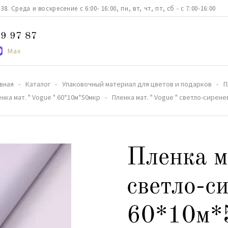
. Среда и воскресение с 6:00- 16:00, пн, вт, чт, пт, сб - с 7:00-16:00
9 97 87
Max
авная
Каталог
Упаковочный материал для цветов и подарков
П
нка мат. " Vogue " 60*10м*50мкр
Пленка мат. " Vogue " светло-сирен
Пленка м
светло-с
60*10м*