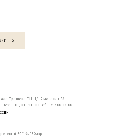
РЗИНУ
рала Трошева Г.Н. 1/12 магазин 38.
6:00. Пн, вт, чт, пт, сб - с 7:00-16:00.
ссии.
сиреневый 60*10м*50мкр