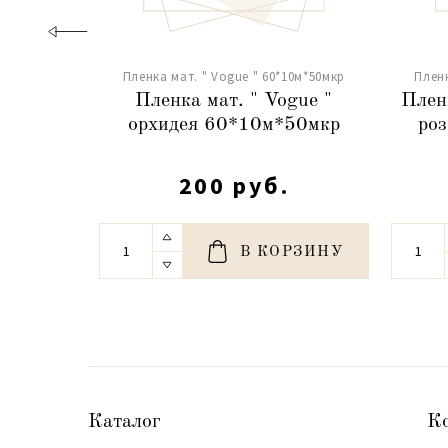
Пленка мат. " Vogue " 60*10м*50мкр
Пленк
Пленка мат. " Vogue "
Пленк
орхидея 60*10м*50мкр
ро
200 руб.
В КОРЗИНУ
Каталог
К