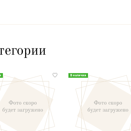
тегории
и
В наличии