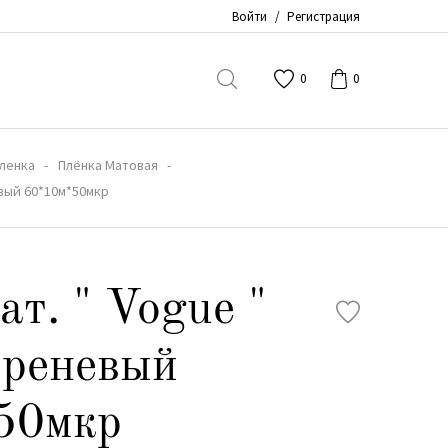
Войти
/
Регистрация
0
0
ленка
Плёнка Матовая
евый 60*10м*50мкр
ат. " Vogue "
иреневый
50мкр