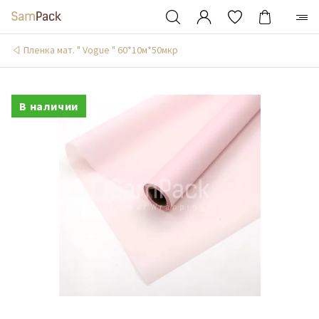
Пленка мат. " Vogue " 60*10м*50мкр
В наличии