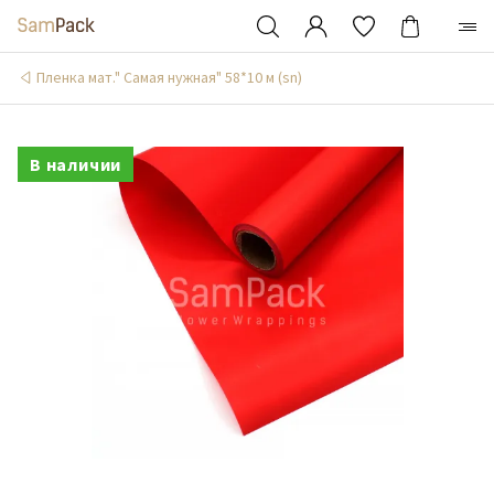
Пленка мат." Самая нужная" 58*10 м (sn)
В наличии