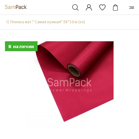
Пленка мат." Самая нужная" 58*10 м (sn)
В наличии