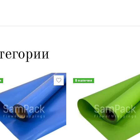
тегории
и
В наличии