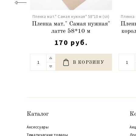
Пленка мат." Самая нужная" 58*10 м (sn)
Пленка 
Пленка мат." Самая нужная"
Пленк
латте 58*10 м
коро
170 руб.
В КОРЗИНУ
Каталог
К
Аксессуары
Акц
Тематические товары
До