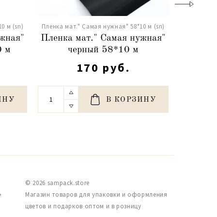
0 м (sn)
Пленка мат." Самая нужная" 58*10 м (sn)
Пленка мат
ужная"
Пленка мат." Самая нужная"
Пленка 
0 м
черный 58*10 м
ф
170 руб.
ИНУ
В КОРЗИНУ
© 2026 sampack.store
,
Магазин товаров для упаковки и оформления
цветов и подарков оптом и в розницу