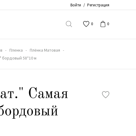
Войти
/
Регистрация
0
0
ов
Пленка
Плёнка Матовая
я" бордовый 58*10 м
ат." Самая
бордовый