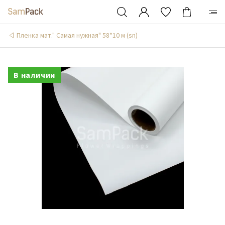
Пленка мат." Самая нужная" 58*10 м (sn)
В наличии