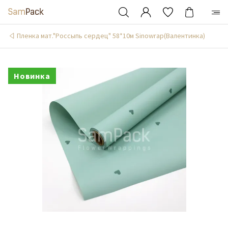
Пленка мат."Россыпь сердец" 58*10м Sinowrap(Валентинка)
Новинка