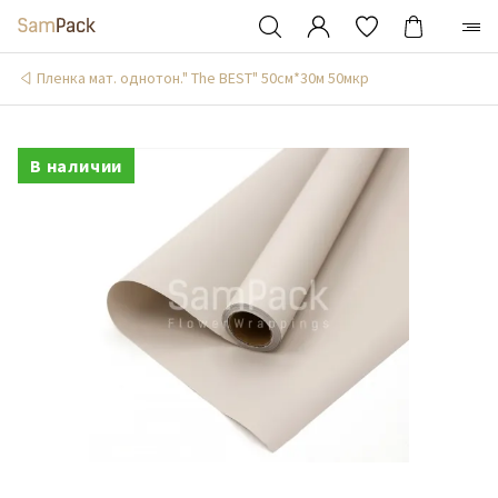
Пленка мат. однотон." The BEST" 50см*30м 50мкр
В наличии