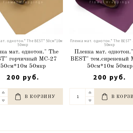
ат. однотон." The BEST" 50см*10м
Пленка мат. однотон." The BEST"
50мкр
50мкр
ка мат. однотон." The
Пленка мат. однотон.
T" горчичный МС-27
BEST" тем.сиреневый
50см*10м 50мкр
50см*10м 50мкр
200 руб.
200 руб.
В КОРЗИНУ
В КОРЗ