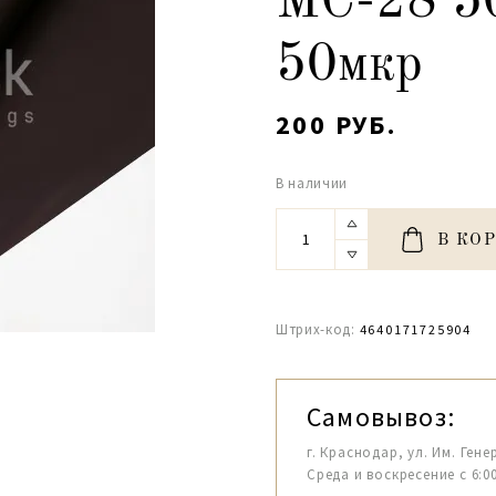
МС-28 5
50мкр
200 РУБ.
В наличии
В КО
Штрих-код:
4640171725904
Самовывоз:
г. Краснодар, ул. Им. Гене
Среда и воскресение с 6:00-1