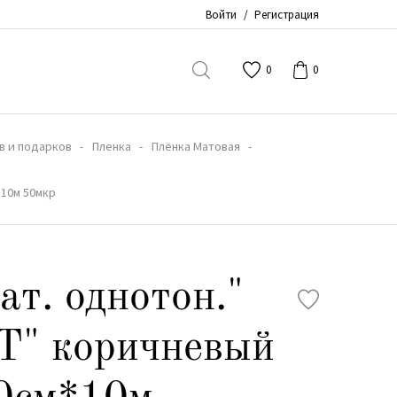
Войти
/
Регистрация
0
0
в и подарков
Пленка
Плёнка Матовая
*10м 50мкр
ат. однотон."
T" коричневый