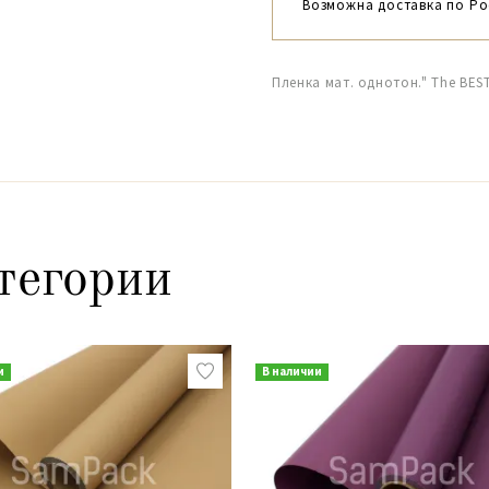
Возможна доставка по Ро
Пленка мат. однотон." The BES
тегории
и
В наличии