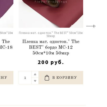
 50см*10м
Пленка мат. однотон." The BEST" 50см*10м
Пленка мат.
50мкр
" The
Пленка мат. однотон." The
Пленка
 МС-18
BEST" бордо МС-12
BES
50см*10м 50мкр
5
200 руб.
ИНУ
В КОРЗИНУ